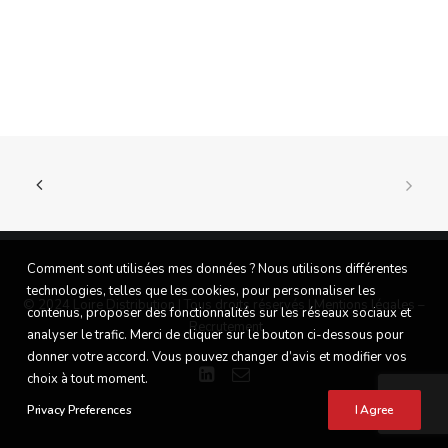
Comment sont utilisées mes données ? Nous utilisons différentes
technologies, telles que les cookies, pour personnaliser les
© 2024 Loire Distribution | Tous droits réservés |
Mentions légales
–
contenus, proposer des fonctionnalités sur les réseaux sociaux et
Recrutement
analyser le trafic. Merci de cliquer sur le bouton ci-dessous pour
donner votre accord. Vous pouvez changer d’avis et modifier vos
choix à tout moment.
Privacy Preferences
I Agree