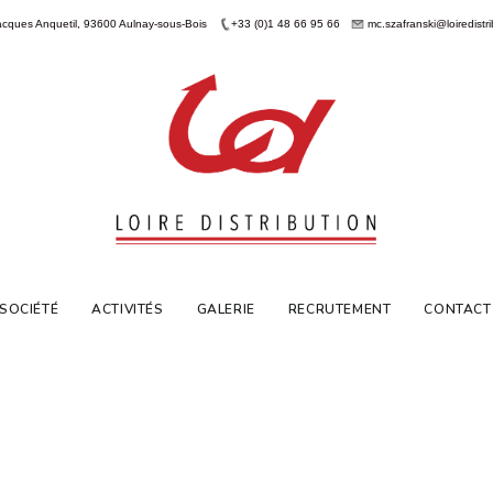
acques Anquetil, 93600 Aulnay-sous-Bois
+33 (0)1 48 66 95 66
mc.szafranski@loiredistri
 SOCIÉTÉ
ACTIVITÉS
GALERIE
RECRUTEMENT
CONTACT