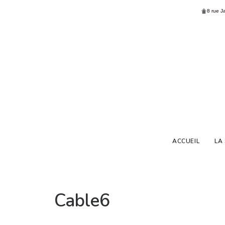
8 rue J
ACCUEIL
LA
Cable6