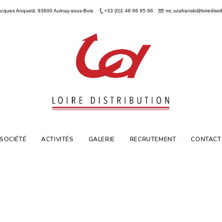
acques Anquetil, 93600 Aulnay-sous-Bois
+33 (0)1 48 66 95 66
mc.szafranski@loiredistri
 SOCIÉTÉ
ACTIVITÉS
GALERIE
RECRUTEMENT
CONTACT